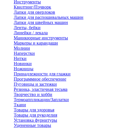
Инструменты
Квилтинг/Пэчворк
Лапки для оверлоков
Лапки для распошивальных машин
Лапки для швейных машин
Ленты, бейки
Линейки / лекала
Маникюрные инструменты
Маркеры и карандаши
Молнии
Наперстки
Нитки
Новинки
Ножницы
Принадлежности для глажки
Программное обеспечение
Пуговицы и застежки
Резинка, эластичная тесьма
Творчество и хобби
Термоаппликации/Заплатки
Ткани
Товары для здоровья
Товары для рукоделия
Установка фурнитуры
Уцененные товары