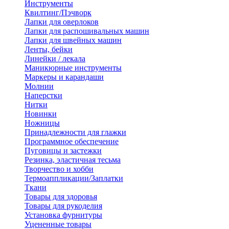
Инструменты
Квилтинг/Пэчворк
Лапки для оверлоков
Лапки для распошивальных машин
Лапки для швейных машин
Ленты, бейки
Линейки / лекала
Маникюрные инструменты
Маркеры и карандаши
Молнии
Наперстки
Нитки
Новинки
Ножницы
Принадлежности для глажки
Программное обеспечение
Пуговицы и застежки
Резинка, эластичная тесьма
Творчество и хобби
Термоаппликации/Заплатки
Ткани
Товары для здоровья
Товары для рукоделия
Установка фурнитуры
Уцененные товары