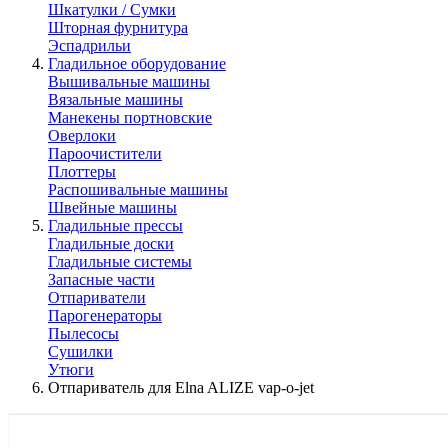
Шкатулки / Сумки
Шторная фурнитура
Эспадрильи
Гладильное оборудование
Вышивальные машины
Вязальные машины
Манекены портновские
Оверлоки
Пароочистители
Плоттеры
Распошивальные машины
Швейные машины
Гладильные прессы
Гладильные доски
Гладильные системы
Запасные части
Отпариватели
Парогенераторы
Пылесосы
Сушилки
Утюги
Отпариватель для Elna ALIZE vap-o-jet
КАТАЛОГ