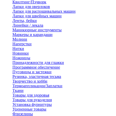
Квилтинг/Пэчворк
Лапки для оверлоков
Лапки для распошивальных машин
Лапки для швейных машин
Ленты, бейки
Линейки / лекала
Маникюрные инструменты
Маркеры и карандаши
Молнии
Наперстки
Нитки
Новинки
Ножницы
Принадлежности для глажки
Программное обеспечение
Пуговицы и застежки
Резинка, эластичная тесьма
Творчество и хобби
Термоаппликации/Заплатки
Ткани
Товары для здоровья
Товары для рукоделия
Установка фурнитуры
Уцененные товары
Флизелины