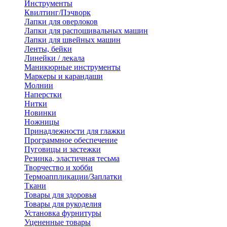
Инструменты
Квилтинг/Пэчворк
Лапки для оверлоков
Лапки для распошивальных машин
Лапки для швейных машин
Ленты, бейки
Линейки / лекала
Маникюрные инструменты
Маркеры и карандаши
Молнии
Наперстки
Нитки
Новинки
Ножницы
Принадлежности для глажки
Программное обеспечение
Пуговицы и застежки
Резинка, эластичная тесьма
Творчество и хобби
Термоаппликации/Заплатки
Ткани
Товары для здоровья
Товары для рукоделия
Установка фурнитуры
Уцененные товары