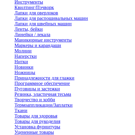
Инструменты
Квилтинг/Пэчворк
Лапки для оверлоков
Лапки для распошивальных машин
Лапки для швейных машин
Ленты, бейки
Линейки / лекала
Маникюрные инструменты
Маркеры и карандаши
Молнии
Наперстки
Нитки
Новинки
Ножницы
Принадлежности для глажки
Программное обеспечение
Пуговицы и застежки
Резинка, эластичная тесьма
Творчество и хобби
Термоаппликации/Заплатки
Ткани
Товары для здоровья
Товары для рукоделия
Установка фурнитуры
Уцененные товары