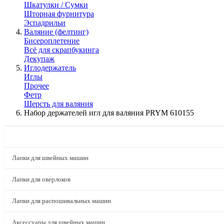
Шкатулки / Сумки
Шторная фурнитура
Эспадрильи
Валяние (фелтинг)
Бисероплетение
Всё для скрапбукинга
Декупаж
Иглодержатель
Иглы
Прочее
Фетр
Шерсть для валяния
Набор держателей игл для валяния PRYM 610155
КАТАЛОГ
Лапки для швейных машин
Лапки для оверлоков
Лапки для распошивальных машин
Аксессуары для швейных машин