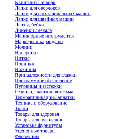
Квилтинг/Пэчворк
Лапки для оверлоков
Лапки для распошивальных машин
Лапки для швейных машин
Ленты, бейки
Линейки / лекала
Маникюрные инструменты
Маркеры и карандаши
Молнии
Наперстки
Нитки
Новинки
Ножницы
Принадлежности для глажки
Программное обеспечение
Пуговицы и застежки
Резинка, эластичная тесьма
Термоаппликации/Заплатки
Техника и оборудование
Ткани
Товары для здоровья
Товары для рукоделия
Установка фурнитуры
Уцененные товары
Флизелины