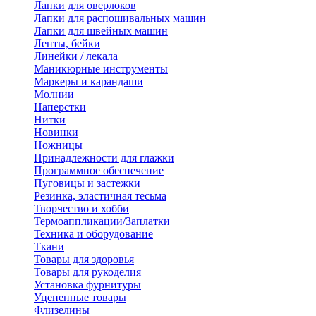
Лапки для оверлоков
Лапки для распошивальных машин
Лапки для швейных машин
Ленты, бейки
Линейки / лекала
Маникюрные инструменты
Маркеры и карандаши
Молнии
Наперстки
Нитки
Новинки
Ножницы
Принадлежности для глажки
Программное обеспечение
Пуговицы и застежки
Резинка, эластичная тесьма
Творчество и хобби
Термоаппликации/Заплатки
Техника и оборудование
Ткани
Товары для здоровья
Товары для рукоделия
Установка фурнитуры
Уцененные товары
Флизелины