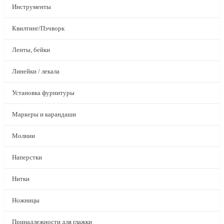
Инструменты
Квилтинг/Пэчворк
Ленты, бейки
Линейки / лекала
Установка фурнитуры
Маркеры и карандаши
Молнии
Наперстки
Нитки
Ножницы
Принадлежности для глажки