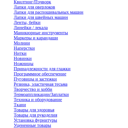
Квилтинг/Пэчворк
Лапки для оверлоков
Лапки для распошивальных машин
Лапки для швейных машин
Ленты, бейки
Линейки / лекала
Маникюрные инструменты
Маркеры и карандаши
Молнии
Наперстки
Нитки
Новинки
Ножницы
Принадлежности для глажки
Программное обеспечение
Пуговицы и застежки
Резинка, эластичная тесьма
Творчество и хобби
Термоаппликации/Заплатки
Техника и оборудование
Ткани
Товары для здоровья
Товары для рукоделия
Установка фурнитуры
Уцененные товары