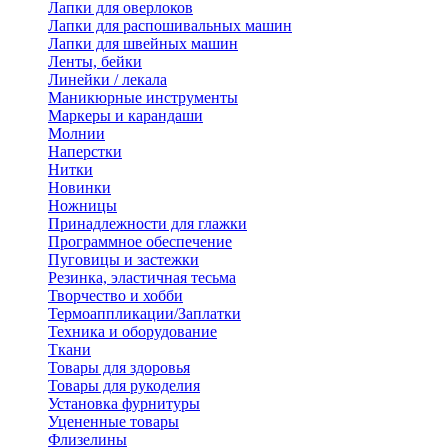
Лапки для оверлоков
Лапки для распошивальных машин
Лапки для швейных машин
Ленты, бейки
Линейки / лекала
Маникюрные инструменты
Маркеры и карандаши
Молнии
Наперстки
Нитки
Новинки
Ножницы
Принадлежности для глажки
Программное обеспечение
Пуговицы и застежки
Резинка, эластичная тесьма
Творчество и хобби
Термоаппликации/Заплатки
Техника и оборудование
Ткани
Товары для здоровья
Товары для рукоделия
Установка фурнитуры
Уцененные товары
Флизелины