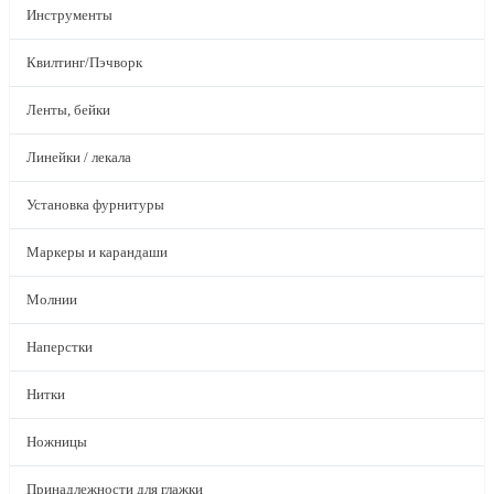
Инструменты
Квилтинг/Пэчворк
Ленты, бейки
Линейки / лекала
Установка фурнитуры
Маркеры и карандаши
Молнии
Наперстки
Нитки
Ножницы
Принадлежности для глажки