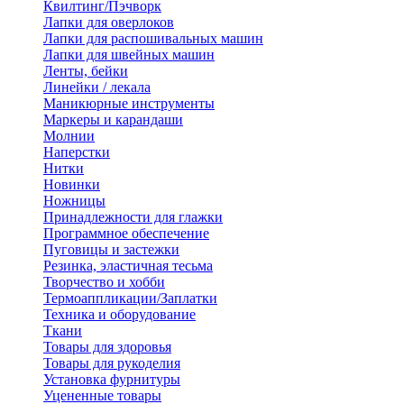
Квилтинг/Пэчворк
Лапки для оверлоков
Лапки для распошивальных машин
Лапки для швейных машин
Ленты, бейки
Линейки / лекала
Маникюрные инструменты
Маркеры и карандаши
Молнии
Наперстки
Нитки
Новинки
Ножницы
Принадлежности для глажки
Программное обеспечение
Пуговицы и застежки
Резинка, эластичная тесьма
Творчество и хобби
Термоаппликации/Заплатки
Техника и оборудование
Ткани
Товары для здоровья
Товары для рукоделия
Установка фурнитуры
Уцененные товары