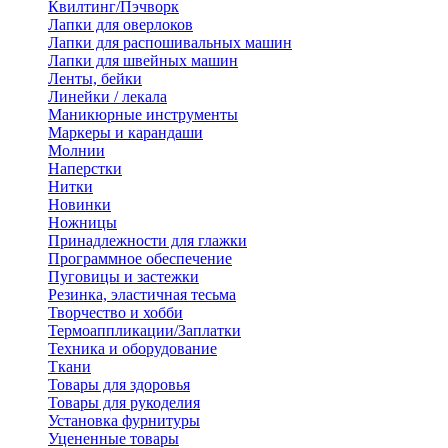
Квилтинг/Пэчворк
Лапки для оверлоков
Лапки для распошивальных машин
Лапки для швейных машин
Ленты, бейки
Линейки / лекала
Маникюрные инструменты
Маркеры и карандаши
Молнии
Наперстки
Нитки
Новинки
Ножницы
Принадлежности для глажки
Программное обеспечение
Пуговицы и застежки
Резинка, эластичная тесьма
Творчество и хобби
Термоаппликации/Заплатки
Техника и оборудование
Ткани
Товары для здоровья
Товары для рукоделия
Установка фурнитуры
Уцененные товары