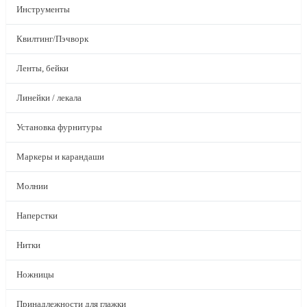
Инструменты
Квилтинг/Пэчворк
Ленты, бейки
Линейки / лекала
Установка фурнитуры
Маркеры и карандаши
Молнии
Наперстки
Нитки
Ножницы
Принадлежности для глажки