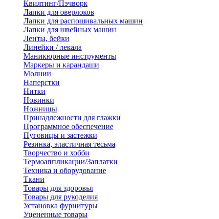
Квилтинг/Пэчворк
Лапки для оверлоков
Лапки для распошивальных машин
Лапки для швейных машин
Ленты, бейки
Линейки / лекала
Маникюрные инструменты
Маркеры и карандаши
Молнии
Наперстки
Нитки
Новинки
Ножницы
Принадлежности для глажки
Программное обеспечение
Пуговицы и застежки
Резинка, эластичная тесьма
Творчество и хобби
Термоаппликации/Заплатки
Техника и оборудование
Ткани
Товары для здоровья
Товары для рукоделия
Установка фурнитуры
Уцененные товары