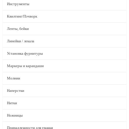
Инструменты
Квилтинг/Пэчворк
Ленты, бейки
Линейки / лекала
Установка фурнитуры
Маркеры и карандаши
Молнии
Наперстки
Нитки
Ножницы
Принадлежности для глажки