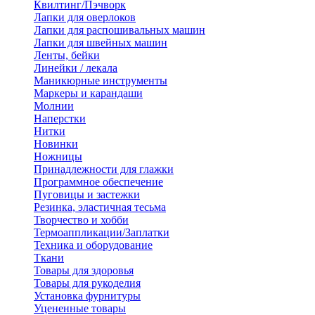
Квилтинг/Пэчворк
Лапки для оверлоков
Лапки для распошивальных машин
Лапки для швейных машин
Ленты, бейки
Линейки / лекала
Маникюрные инструменты
Маркеры и карандаши
Молнии
Наперстки
Нитки
Новинки
Ножницы
Принадлежности для глажки
Программное обеспечение
Пуговицы и застежки
Резинка, эластичная тесьма
Творчество и хобби
Термоаппликации/Заплатки
Техника и оборудование
Ткани
Товары для здоровья
Товары для рукоделия
Установка фурнитуры
Уцененные товары