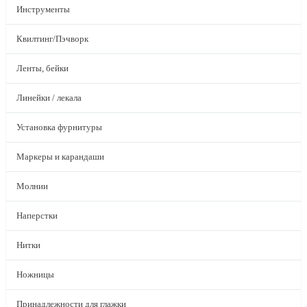
Инструменты
Квилтинг/Пэчворк
Ленты, бейки
Линейки / лекала
Установка фурнитуры
Маркеры и карандаши
Молнии
Наперстки
Нитки
Ножницы
Принадлежности для глажки