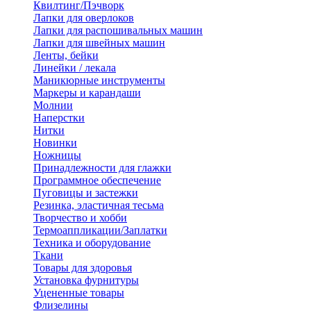
Квилтинг/Пэчворк
Лапки для оверлоков
Лапки для распошивальных машин
Лапки для швейных машин
Ленты, бейки
Линейки / лекала
Маникюрные инструменты
Маркеры и карандаши
Молнии
Наперстки
Нитки
Новинки
Ножницы
Принадлежности для глажки
Программное обеспечение
Пуговицы и застежки
Резинка, эластичная тесьма
Творчество и хобби
Термоаппликации/Заплатки
Техника и оборудование
Ткани
Товары для здоровья
Установка фурнитуры
Уцененные товары
Флизелины