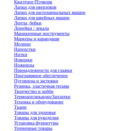
Квилтинг/Пэчворк
Лапки для оверлоков
Лапки для распошивальных машин
Лапки для швейных машин
Ленты, бейки
Линейки / лекала
Маникюрные инструменты
Маркеры и карандаши
Молнии
Наперстки
Нитки
Новинки
Ножницы
Принадлежности для глажки
Программное обеспечение
Пуговицы и застежки
Резинка, эластичная тесьма
Творчество и хобби
Термоаппликации/Заплатки
Техника и оборудование
Ткани
Товары для здоровья
Товары для рукоделия
Установка фурнитуры
Уцененные товары