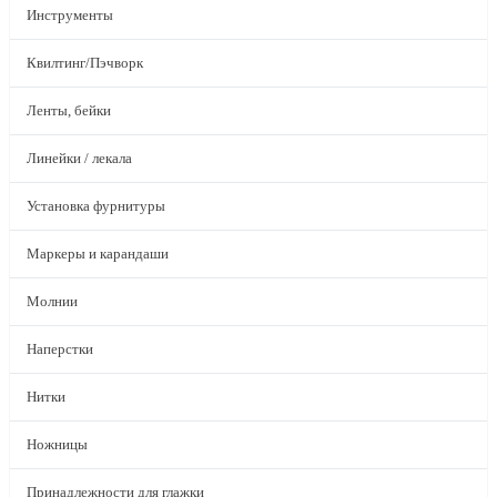
Инструменты
Квилтинг/Пэчворк
Ленты, бейки
Линейки / лекала
Установка фурнитуры
Маркеры и карандаши
Молнии
Наперстки
Нитки
Ножницы
Принадлежности для глажки