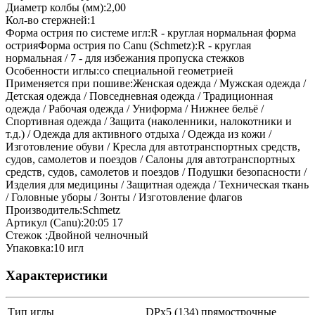
Диаметр колбы (мм):2,00
Кол-во стержней:1
Форма острия по системе игл:R - круглая нормальная форма
острияФорма острия по Canu (Schmetz):R - круглая
нормальная / 7 - для избежания пропуска стежков
Особенности иглы:со специальной геометрией
Применяется при пошиве:Женская одежда / Мужская одежда /
Детская одежда / Повседневная одежда / Традиционная
одежда / Рабочая одежда / Униформа / Нижнее бельё /
Спортивная одежда / Защита (наколенники, налокотники и
т.д.) / Одежда для активного отдыха / Одежда из кожи /
Изготовление обуви / Кресла для автотранспортных средств,
судов, самолетов и поездов / Салоны для автотранспортных
средств, судов, самолетов и поездов / Подушки безопасности /
Изделия для медицины / Защитная одежда / Техническая ткань
/ Головные уборы / Зонты / Изготовление флагов
Производитель:Schmetz
Артикул (Canu):20:05 17
Стежок :Двойной челночный
Упаковка:10 игл
Характеристики
Тип иглы
DPx5 (134) прямострочные