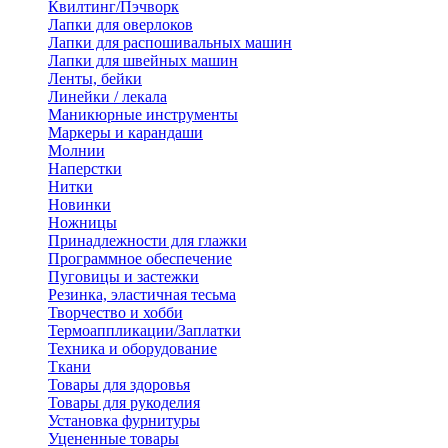
Квилтинг/Пэчворк
Лапки для оверлоков
Лапки для распошивальных машин
Лапки для швейных машин
Ленты, бейки
Линейки / лекала
Маникюрные инструменты
Маркеры и карандаши
Молнии
Наперстки
Нитки
Новинки
Ножницы
Принадлежности для глажки
Программное обеспечение
Пуговицы и застежки
Резинка, эластичная тесьма
Творчество и хобби
Термоаппликации/Заплатки
Техника и оборудование
Ткани
Товары для здоровья
Товары для рукоделия
Установка фурнитуры
Уцененные товары