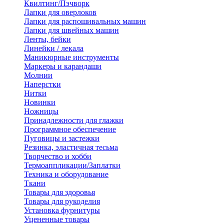
Квилтинг/Пэчворк
Лапки для оверлоков
Лапки для распошивальных машин
Лапки для швейных машин
Ленты, бейки
Линейки / лекала
Маникюрные инструменты
Маркеры и карандаши
Молнии
Наперстки
Нитки
Новинки
Ножницы
Принадлежности для глажки
Программное обеспечение
Пуговицы и застежки
Резинка, эластичная тесьма
Творчество и хобби
Термоаппликации/Заплатки
Техника и оборудование
Ткани
Товары для здоровья
Товары для рукоделия
Установка фурнитуры
Уцененные товары