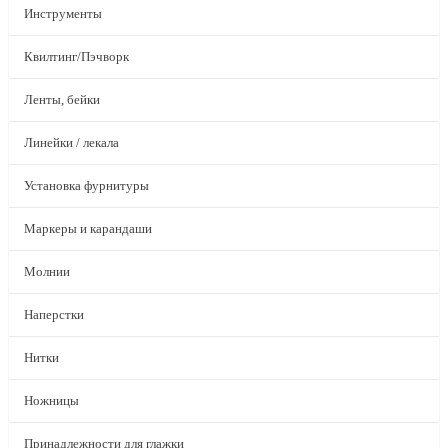
Инструменты
Квилтинг/Пэчворк
Ленты, бейки
Линейки / лекала
Установка фурнитуры
Маркеры и карандаши
Молнии
Наперстки
Нитки
Ножницы
Принадлежности для глажки