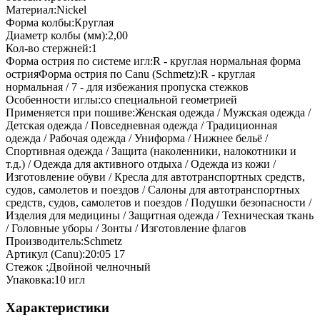
Материал:Nickel
Форма колбы:Круглая
Диаметр колбы (мм):2,00
Кол-во стержней:1
Форма острия по системе игл:R - круглая нормальная форма
острияФорма острия по Canu (Schmetz):R - круглая
нормальная / 7 - для избежания пропуска стежков
Особенности иглы:со специальной геометрией
Применяется при пошиве:Женская одежда / Мужская одежда /
Детская одежда / Повседневная одежда / Традиционная
одежда / Рабочая одежда / Униформа / Нижнее бельё /
Спортивная одежда / Защита (наколенники, налокотники и
т.д.) / Одежда для активного отдыха / Одежда из кожи /
Изготовление обуви / Кресла для автотранспортных средств,
судов, самолетов и поездов / Салоны для автотранспортных
средств, судов, самолетов и поездов / Подушки безопасности /
Изделия для медицины / Защитная одежда / Техническая ткань
/ Головные уборы / Зонты / Изготовление флагов
Производитель:Schmetz
Артикул (Canu):20:05 17
Стежок :Двойной челночный
Упаковка:10 игл
Характеристики