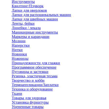
Инструменты
Квилтинг/Пэчворк
Лапки для оверлоков
Лапки для распошивальных машин
Лапки для швейных машин
Ленты, бейки
Линейки / лекала
Маникюрные инструменты
Маркеры и карандаши
Молнии
Наперстки
Нитки
Новинки
Ножницы
Принадлежности для глажки
Программное обеспечение
Пуговицы и застежки
Резинка, эластичная тесьма
Творчество и хобби
Термоаппликации/Заплатки
Техника и оборудование
Ткани
Товары для здоровья
Установка фурнитуры
Уцененные товары