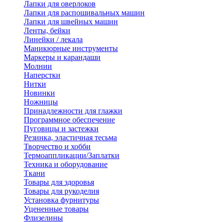
Лапки для оверлоков
Лапки для распошивальных машин
Лапки для швейных машин
Ленты, бейки
Линейки / лекала
Маникюрные инструменты
Маркеры и карандаши
Молнии
Наперстки
Нитки
Новинки
Ножницы
Принадлежности для глажки
Программное обеспечение
Пуговицы и застежки
Резинка, эластичная тесьма
Творчество и хобби
Термоаппликации/Заплатки
Техника и оборудование
Ткани
Товары для здоровья
Товары для рукоделия
Установка фурнитуры
Уцененные товары
Флизелины