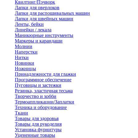
Квилтинг/Пэчворк
Лапки для оверлоков
Лапки для распошивальных машин
Лапки для швейных машин
Ленты, бейки
Линейки / лекала
Маникюрные инструменты
Маркеры и карандаши
Молнии
Наперстки
Нитки
Новинки
Ножницы
Принадлежности для глажки
Программное обеспечение
Пуговицы и застежки
Резинка, эластичная тесьма
Творчество и хобби
Термоаппликации/Заплатки
Техника и оборудование
Ткани
Товары для здоровья
Товары для рукоделия
Установка фурнитуры
Уцененные товары