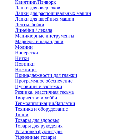
Квилтинг/Пэчворк
Лапки для оверлоков
Лапки для распошивальных машин
Лапки для швейных машин
Ленты, бейки
Линейки / лекала
Маникюрные инструменты
Маркеры и карандаши
Молнии
Наперстки
Нитки
Новинки
Ножницы
Принадлежности для глажки
Программное обеспечение
Пуговицы и застежки
Резинка, эластичная тесьма
Творчество и хобби
Термоаппликации/Заплатки
Техника и оборудование
Ткани
Товары для здоровья
Товары для рукоделия
Установка фурнитуры
Уцененные товары