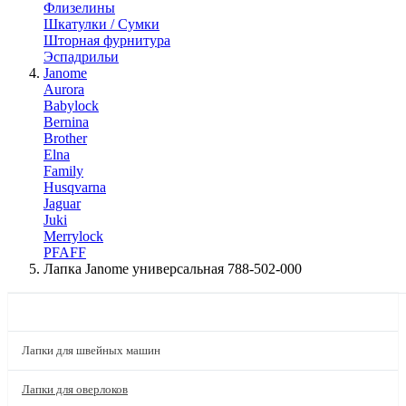
Флизелины
Шкатулки / Сумки
Шторная фурнитура
Эспадрильи
Janome
Aurora
Babylock
Bernina
Brother
Elna
Family
Husqvarna
Jaguar
Juki
Merrylock
PFAFF
Лапка Janome универсальная 788-502-000
КАТАЛОГ
Лапки для швейных машин
Лапки для оверлоков