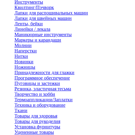
Инструменты
Квилтинг/Пэчворк
Лапки для распошивальных машин
Лапки для швейных машин
Ленты, бейки
Линейки / лекала
Маникюрные инструменты
Маркеры и карандаши
Молнии
Наперстки
Нитки
Новинки
Ножницы
Принадлежности для глажки
Программное обеспечение
Пуговицы и застежки
Резинка, эластичная тесьма
Творчество и хобби
Термоаппликации/Заплатки
Техника и оборудование
Ткани
Товары для здоровья
Товары для рукоделия
Установка фурнитуры
Уцененные товары