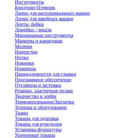
Инструменты
Квилтинг/Пэчворк
Лапки для распошивальных машин
Лапки для швейных машин
Ленты, бейки
Линейки / лекала
Маникюрные инструменты
Маркеры и карандаши
Молнии
Наперстки
Нитки
Новинки
Ножницы
Принадлежности для глажки
Программное обеспечение
Пуговицы и застежки
Резинка, эластичная тесьма
Творчество и хобби
Термоаппликации/Заплатки
Техника и оборудование
Ткани
Товары для здоровья
Товары для рукоделия
Установка фурнитуры
Уцененные товары