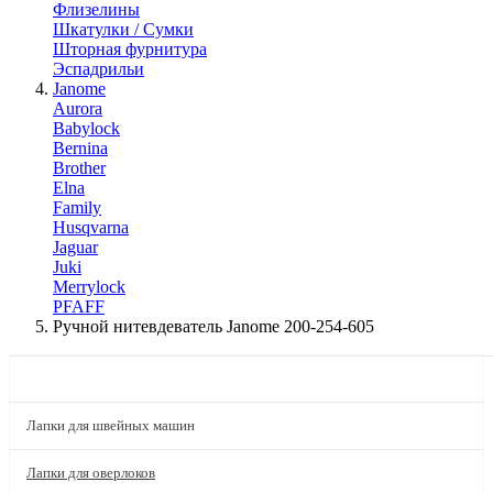
Флизелины
Шкатулки / Сумки
Шторная фурнитура
Эспадрильи
Janome
Aurora
Babylock
Bernina
Brother
Elna
Family
Husqvarna
Jaguar
Juki
Merrylock
PFAFF
Ручной нитевдеватель Janome 200-254-605
КАТАЛОГ
Лапки для швейных машин
Лапки для оверлоков