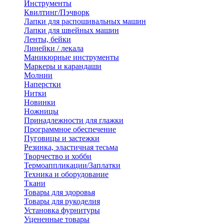
Инструменты
Квилтинг/Пэчворк
Лапки для распошивальных машин
Лапки для швейных машин
Ленты, бейки
Линейки / лекала
Маникюрные инструменты
Маркеры и карандаши
Молнии
Наперстки
Нитки
Новинки
Ножницы
Принадлежности для глажки
Программное обеспечение
Пуговицы и застежки
Резинка, эластичная тесьма
Творчество и хобби
Термоаппликации/Заплатки
Техника и оборудование
Ткани
Товары для здоровья
Товары для рукоделия
Установка фурнитуры
Уцененные товары