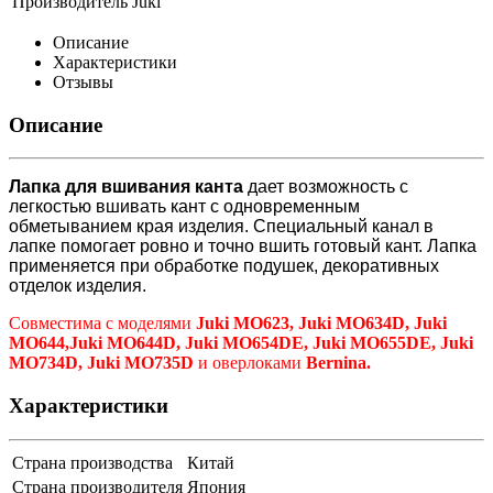
Производитель
Juki
Описание
Характеристики
Отзывы
Описание
Лапка для вшивания канта
дает возможность с
легкостью вшивать кант с одновременным
обметыванием края изделия. Специальный канал в
лапке помогает ровно и точно вшить готовый кант. Лапка
применяется при обработке подушек, декоративных
отделок изделия.
Совместима с моделями
Juki MO623, Juki MO634D, Juki
MO644,Juki MO644D, Juki MO654DE, Juki MO655DE, Juki
MO734D, Juki MO735D
и оверлоками
Bernina.
Характеристики
Страна производства
Китай
Страна производителя
Япония