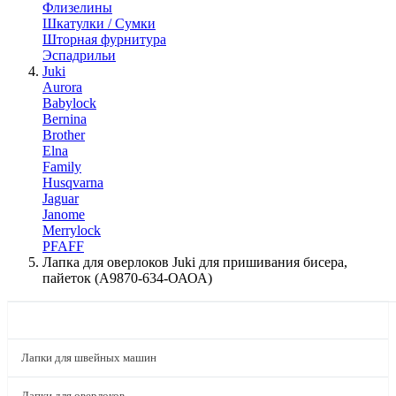
Флизелины
Шкатулки / Сумки
Шторная фурнитура
Эспадрильи
Juki
Aurora
Babylock
Bernina
Brother
Elna
Family
Husqvarna
Jaguar
Janome
Merrylock
PFAFF
Лапка для оверлоков Juki для пришивания бисера,
пайеток (А9870-634-ОАОА)
КАТАЛОГ
Лапки для швейных машин
Лапки для оверлоков