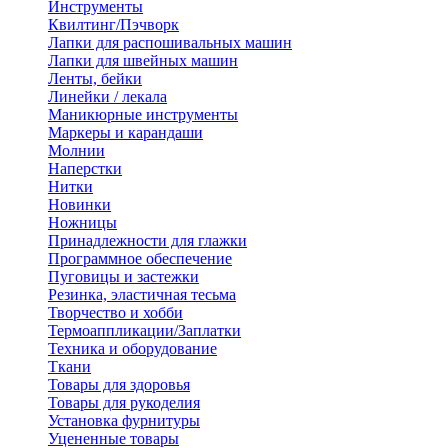
Инструменты
Квилтинг/Пэчворк
Лапки для распошивальных машин
Лапки для швейных машин
Ленты, бейки
Линейки / лекала
Маникюрные инструменты
Маркеры и карандаши
Молнии
Наперстки
Нитки
Новинки
Ножницы
Принадлежности для глажки
Программное обеспечение
Пуговицы и застежки
Резинка, эластичная тесьма
Творчество и хобби
Термоаппликации/Заплатки
Техника и оборудование
Ткани
Товары для здоровья
Товары для рукоделия
Установка фурнитуры
Уцененные товары