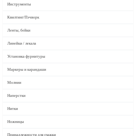
Инструменты
Квилтинг/Пэчворк
Ленты, бейки
Линейки / лекала
Установка фурнитуры
Маркеры и карандаши
Молнии
Наперстки
Нитки
Ножницы
Принадлежности для глажки