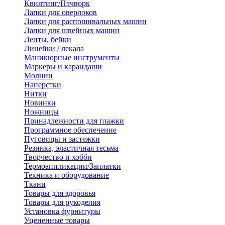
Квилтинг/Пэчворк
Лапки для оверлоков
Лапки для распошивальных машин
Лапки для швейных машин
Ленты, бейки
Линейки / лекала
Маникюрные инструменты
Маркеры и карандаши
Молнии
Наперстки
Нитки
Новинки
Ножницы
Принадлежности для глажки
Программное обеспечение
Пуговицы и застежки
Резинка, эластичная тесьма
Творчество и хобби
Термоаппликации/Заплатки
Техника и оборудование
Ткани
Товары для здоровья
Товары для рукоделия
Установка фурнитуры
Уцененные товары