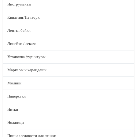
Инструменты
Квилтинг/Пэчворк
Ленты, бейки
Линейки / лекала
Установка фурнитуры
Маркеры и карандаши
Молнии
Наперстки
Нитки
Ножницы
Принадлежности для глажки