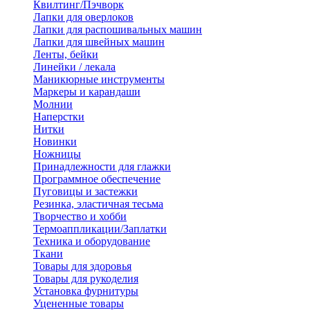
Квилтинг/Пэчворк
Лапки для оверлоков
Лапки для распошивальных машин
Лапки для швейных машин
Ленты, бейки
Линейки / лекала
Маникюрные инструменты
Маркеры и карандаши
Молнии
Наперстки
Нитки
Новинки
Ножницы
Принадлежности для глажки
Программное обеспечение
Пуговицы и застежки
Резинка, эластичная тесьма
Творчество и хобби
Термоаппликации/Заплатки
Техника и оборудование
Ткани
Товары для здоровья
Товары для рукоделия
Установка фурнитуры
Уцененные товары