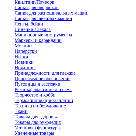
Квилтинг/Пэчворк
Лапки для оверлоков
Лапки для распошивальных машин
Лапки для швейных машин
Ленты, бейки
Линейки / лекала
Маникюрные инструменты
Маркеры и карандаши
Молнии
Наперстки
Нитки
Новинки
Ножницы
Принадлежности для глажки
Программное обеспечение
Пуговицы и застежки
Резинка, эластичная тесьма
Творчество и хобби
Термоаппликации/Заплатки
Техника и оборудование
Ткани
Товары для здоровья
Товары для рукоделия
Установка фурнитуры
Уцененные товары