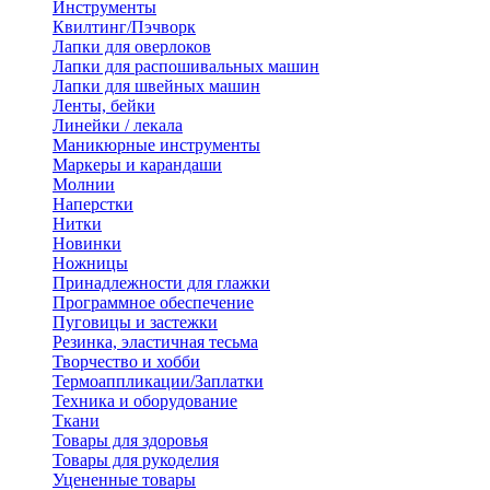
Инструменты
Квилтинг/Пэчворк
Лапки для оверлоков
Лапки для распошивальных машин
Лапки для швейных машин
Ленты, бейки
Линейки / лекала
Маникюрные инструменты
Маркеры и карандаши
Молнии
Наперстки
Нитки
Новинки
Ножницы
Принадлежности для глажки
Программное обеспечение
Пуговицы и застежки
Резинка, эластичная тесьма
Творчество и хобби
Термоаппликации/Заплатки
Техника и оборудование
Ткани
Товары для здоровья
Товары для рукоделия
Уцененные товары