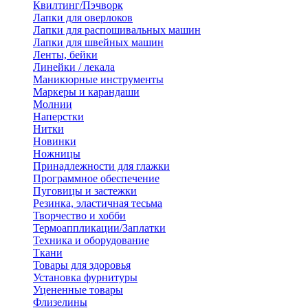
Квилтинг/Пэчворк
Лапки для оверлоков
Лапки для распошивальных машин
Лапки для швейных машин
Ленты, бейки
Линейки / лекала
Маникюрные инструменты
Маркеры и карандаши
Молнии
Наперстки
Нитки
Новинки
Ножницы
Принадлежности для глажки
Программное обеспечение
Пуговицы и застежки
Резинка, эластичная тесьма
Творчество и хобби
Термоаппликации/Заплатки
Техника и оборудование
Ткани
Товары для здоровья
Установка фурнитуры
Уцененные товары
Флизелины