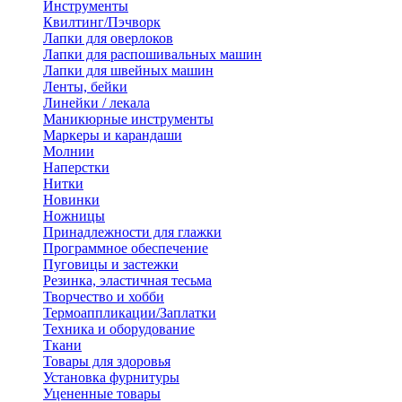
Инструменты
Квилтинг/Пэчворк
Лапки для оверлоков
Лапки для распошивальных машин
Лапки для швейных машин
Ленты, бейки
Линейки / лекала
Маникюрные инструменты
Маркеры и карандаши
Молнии
Наперстки
Нитки
Новинки
Ножницы
Принадлежности для глажки
Программное обеспечение
Пуговицы и застежки
Резинка, эластичная тесьма
Творчество и хобби
Термоаппликации/Заплатки
Техника и оборудование
Ткани
Товары для здоровья
Установка фурнитуры
Уцененные товары