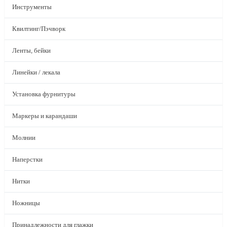
Инструменты
Квилтинг/Пэчворк
Ленты, бейки
Линейки / лекала
Установка фурнитуры
Маркеры и карандаши
Молнии
Наперстки
Нитки
Ножницы
Принадлежности для глажки