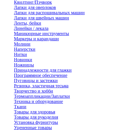
Квилтинг/Пэчворк
Лапки для оверлоков
Лапки для распошивальных машин
Лапки для швейных машин
Ленты, бейки
Линейки / лекала
Маникюрные инструменты
Маркеры и карандаши
Молнии
Наперстки
Нитки
Новинки
Ножницы
Принадлежности для глажки
Программное обеспечение
Пуговицы и застежки
Резинка, эластичная тесьма
Творчество и хобби
Термоаппликации/Заплатки
Техника и оборудование
Ткани
Товары для здоровья
Товары для рукоделия
Установка фурнитуры
Уцененные товары