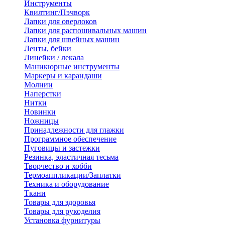
Инструменты
Квилтинг/Пэчворк
Лапки для оверлоков
Лапки для распошивальных машин
Лапки для швейных машин
Ленты, бейки
Линейки / лекала
Маникюрные инструменты
Маркеры и карандаши
Молнии
Наперстки
Нитки
Новинки
Ножницы
Принадлежности для глажки
Программное обеспечение
Пуговицы и застежки
Резинка, эластичная тесьма
Творчество и хобби
Термоаппликации/Заплатки
Техника и оборудование
Ткани
Товары для здоровья
Товары для рукоделия
Установка фурнитуры