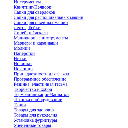
Инструменты
Квилтинг/Пэчворк
Лапки для оверлоков
Лапки для распошивальных машин
Лапки для швейных машин
Ленты, бейки
Линейки / лекала
Маникюрные инструменты
Маркеры и карандаши
Молнии
Наперстки
Нитки
Новинки
Ножницы
Принадлежности для глажки
Программное обеспечение
Резинка, эластичная тесьма
Творчество и хобби
Термоаппликации/Заплатки
Техника и оборудование
Ткани
Товары для здоровья
Товары для рукоделия
Установка фурнитуры
Уцененные товары