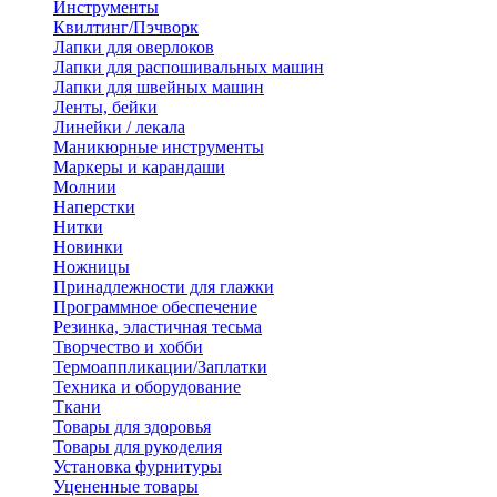
Инструменты
Квилтинг/Пэчворк
Лапки для оверлоков
Лапки для распошивальных машин
Лапки для швейных машин
Ленты, бейки
Линейки / лекала
Маникюрные инструменты
Маркеры и карандаши
Молнии
Наперстки
Нитки
Новинки
Ножницы
Принадлежности для глажки
Программное обеспечение
Резинка, эластичная тесьма
Творчество и хобби
Термоаппликации/Заплатки
Техника и оборудование
Ткани
Товары для здоровья
Товары для рукоделия
Установка фурнитуры
Уцененные товары