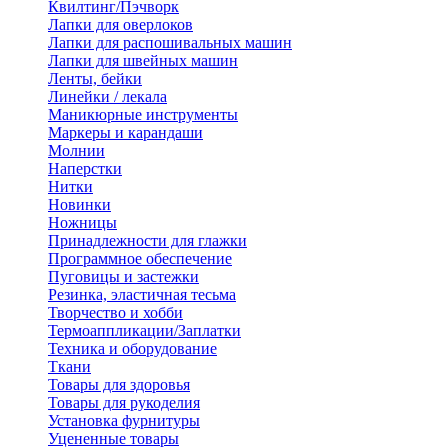
Квилтинг/Пэчворк
Лапки для оверлоков
Лапки для распошивальных машин
Лапки для швейных машин
Ленты, бейки
Линейки / лекала
Маникюрные инструменты
Маркеры и карандаши
Молнии
Наперстки
Нитки
Новинки
Ножницы
Принадлежности для глажки
Программное обеспечение
Пуговицы и застежки
Резинка, эластичная тесьма
Творчество и хобби
Термоаппликации/Заплатки
Техника и оборудование
Ткани
Товары для здоровья
Товары для рукоделия
Установка фурнитуры
Уцененные товары