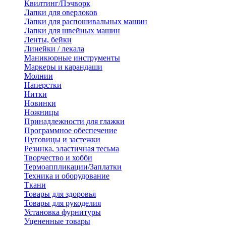
Квилтинг/Пэчворк
Лапки для оверлоков
Лапки для распошивальных машин
Лапки для швейных машин
Ленты, бейки
Линейки / лекала
Маникюрные инструменты
Маркеры и карандаши
Молнии
Наперстки
Нитки
Новинки
Ножницы
Принадлежности для глажки
Программное обеспечение
Пуговицы и застежки
Резинка, эластичная тесьма
Творчество и хобби
Термоаппликации/Заплатки
Техника и оборудование
Ткани
Товары для здоровья
Товары для рукоделия
Установка фурнитуры
Уцененные товары