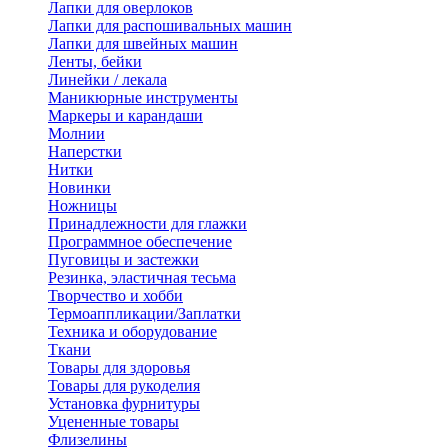
Лапки для оверлоков
Лапки для распошивальных машин
Лапки для швейных машин
Ленты, бейки
Линейки / лекала
Маникюрные инструменты
Маркеры и карандаши
Молнии
Наперстки
Нитки
Новинки
Ножницы
Принадлежности для глажки
Программное обеспечение
Пуговицы и застежки
Резинка, эластичная тесьма
Творчество и хобби
Термоаппликации/Заплатки
Техника и оборудование
Ткани
Товары для здоровья
Товары для рукоделия
Установка фурнитуры
Уцененные товары
Флизелины