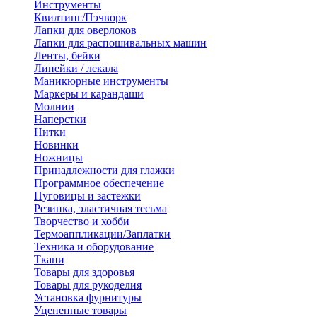
Инструменты
Квилтинг/Пэчворк
Лапки для оверлоков
Лапки для распошивальных машин
Ленты, бейки
Линейки / лекала
Маникюрные инструменты
Маркеры и карандаши
Молнии
Наперстки
Нитки
Новинки
Ножницы
Принадлежности для глажки
Программное обеспечение
Пуговицы и застежки
Резинка, эластичная тесьма
Творчество и хобби
Термоаппликации/Заплатки
Техника и оборудование
Ткани
Товары для здоровья
Товары для рукоделия
Установка фурнитуры
Уцененные товары