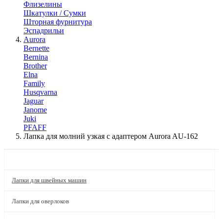
Флизелины
Шкатулки / Сумки
Шторная фурнитура
Эспадрильи
Aurora
Bernette
Bernina
Brother
Elna
Family
Husqvarna
Jaguar
Janome
Juki
PFAFF
Лапка для молний узкая с адаптером Aurora AU-162
КАТАЛОГ
Лапки для швейных машин
Лапки для оверлоков