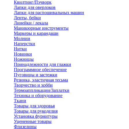
Квилтинг/Пэчворк
Лапки для оверлоков
Лапки для распошивальных машин
Ленты, бейки
Линейки / лекала
Маникюрные инструменты
Маркеры и карандаши
Молнии
Наперстки
Нитки
Новинки
Ножницы
Принадлежности для глажки
Программное обеспечение
Пуговицы и застежки
Резинка, эластичная тесьма
Творчество и хобби
Термоаппликации/Заплатки
Техника и оборудование
Ткани
Товары для здоровья
Товары для рукоделия
Установка фурнитуры
Уцененные товары
Флизелины