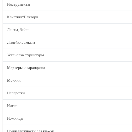
Инструменты
Квилтинг/Пэчворк
Ленты, бейки
Линейки / лекала
Установка фурнитуры
Маркеры и карандаши
Молнии
Наперстки
Нитки
Ножницы
Принадлежности для глажки