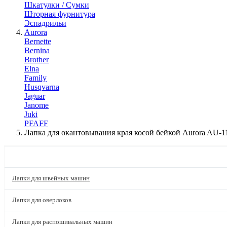
Шкатулки / Сумки
Шторная фурнитура
Эспадрильи
Aurora
Bernette
Bernina
Brother
Elna
Family
Husqvarna
Jaguar
Janome
Juki
PFAFF
Лапка для окантовывания края косой бейкой Aurora AU-1
КАТАЛОГ
Лапки для швейных машин
Лапки для оверлоков
Лапки для распошивальных машин