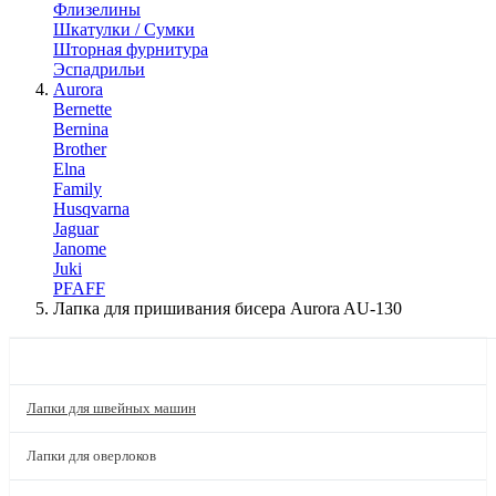
Флизелины
Шкатулки / Сумки
Шторная фурнитура
Эспадрильи
Aurora
Bernette
Bernina
Brother
Elna
Family
Husqvarna
Jaguar
Janome
Juki
PFAFF
Лапка для пришивания бисера Aurora AU-130
КАТАЛОГ
Лапки для швейных машин
Лапки для оверлоков