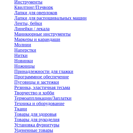
Инструменты
Квилтинг/Пэчворк
Лапки для оверлоков
Лапки для распошивальных машин
Ленты, бейки
Линейки / лекала
Маникюрные инструменты
Маркеры и карандаши
Молнии
Наперстки
Нитки
Новинки
Ножницы
Принадлежности для глажки
Программное обеспечение
Пуговицы и застежки
Резинка, эластичная тесьма
Творчество и хобби
Термоаппликации/Заплатки
Техника и оборудование
Ткани
Товары для здоровья
Товары для рукоделия
Установка фурнитуры
Уцененные товары