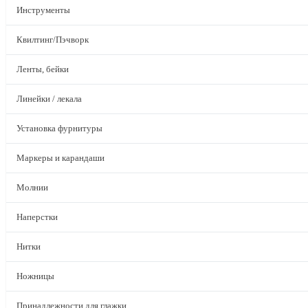
Инструменты
Квилтинг/Пэчворк
Ленты, бейки
Линейки / лекала
Установка фурнитуры
Маркеры и карандаши
Молнии
Наперстки
Нитки
Ножницы
Принадлежности для глажки