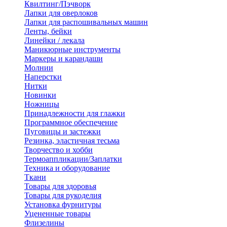
Квилтинг/Пэчворк
Лапки для оверлоков
Лапки для распошивальных машин
Ленты, бейки
Линейки / лекала
Маникюрные инструменты
Маркеры и карандаши
Молнии
Наперстки
Нитки
Новинки
Ножницы
Принадлежности для глажки
Программное обеспечение
Пуговицы и застежки
Резинка, эластичная тесьма
Творчество и хобби
Термоаппликации/Заплатки
Техника и оборудование
Ткани
Товары для здоровья
Товары для рукоделия
Установка фурнитуры
Уцененные товары
Флизелины