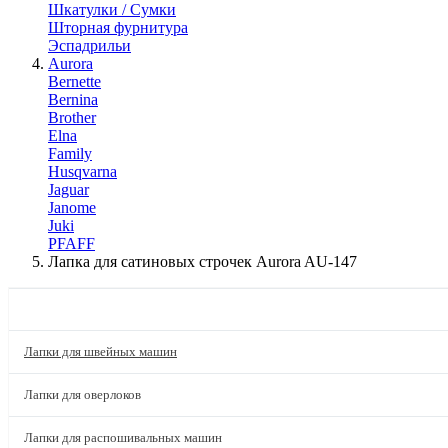
Шкатулки / Сумки
Шторная фурнитура
Эспадрильи
Aurora
Bernette
Bernina
Brother
Elna
Family
Husqvarna
Jaguar
Janome
Juki
PFAFF
Лапка для сатиновых строчек Aurora AU-147
КАТАЛОГ
Лапки для швейных машин
Лапки для оверлоков
Лапки для распошивальных машин