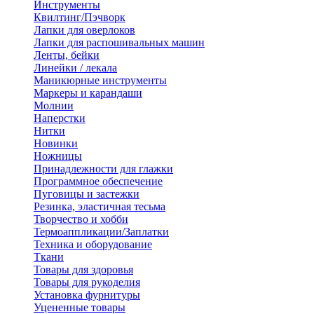
Инструменты
Квилтинг/Пэчворк
Лапки для оверлоков
Лапки для распошивальных машин
Ленты, бейки
Линейки / лекала
Маникюрные инструменты
Маркеры и карандаши
Молнии
Наперстки
Нитки
Новинки
Ножницы
Принадлежности для глажки
Программное обеспечение
Пуговицы и застежки
Резинка, эластичная тесьма
Творчество и хобби
Термоаппликации/Заплатки
Техника и оборудование
Ткани
Товары для здоровья
Товары для рукоделия
Установка фурнитуры
Уцененные товары