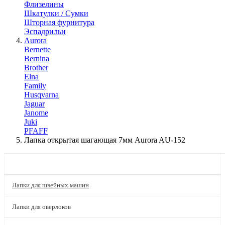
Флизелины
Шкатулки / Сумки
Шторная фурнитура
Эспадрильи
Aurora
Bernette
Bernina
Brother
Elna
Family
Husqvarna
Jaguar
Janome
Juki
PFAFF
Лапка открытая шагающая 7мм Aurora AU-152
КАТАЛОГ
Лапки для швейных машин
Лапки для оверлоков