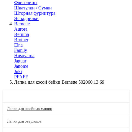
Флизелины
Шкатулки / Сумки
Шторная фурнитура
Эспадрильи
Bernette
Aurora
Bernina
Brother
Elna
Family
Husqvarna
Jaguar
Janome
Juki
PFAFF
Лапка для косой бейки Bernette 502060.13.69
КАТАЛОГ
Лапки для швейных машин
Лапки для оверлоков