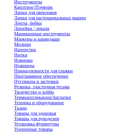
Инструменты
Квилтинг/Пэчворк
Лапки для оверлоков
Лапки для распошивальных машин
Ленты, бейки
Линейки / лекала
Маникюрные инструменты
Маркеры и карандаши
Молнии
Наперстки
Нитки
Новинки
Ножницы
Принадлежности для глажки
Программное обеспечение
Пуговицы и застежки
Резинка, эластичная тесьма
Творчество и хобби
Термоаппликации/Заплатки
Техника и оборудование
Ткани
Товары для здоровья
Товары для рукоделия
Установка фурнитуры
Уцененные товары