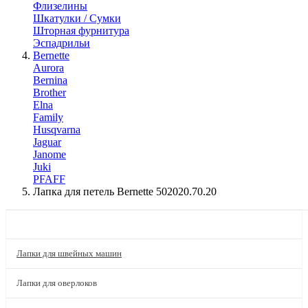
Флизелины
Шкатулки / Сумки
Шторная фурнитура
Эспадрильи
Bernette
Aurora
Bernina
Brother
Elna
Family
Husqvarna
Jaguar
Janome
Juki
PFAFF
Лапка для петель Bernette 502020.70.20
КАТАЛОГ
Лапки для швейных машин
Лапки для оверлоков