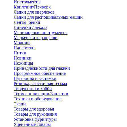
Инструменты
Квилтинг/Пэчворк
Лапки для оверлоков
Лапки для распошивальных машин
Ленты, бейки
Линейки / лекала
Маникюрные инструменты
Маркеры и карандаши
Молнии
Наперстки
Нитки
Новинки
Ножницы
Принадлежности для глажки
Программное обеспечение
Пуговицы и застежки
Резинка, эластичная тесьма
Творчество и хобби
Термоаппликации/Заплатки
Техника и оборудование
Ткани
Товары для здоровья
Товары для рукоделия
Установка фурнитуры
Уцененные товары