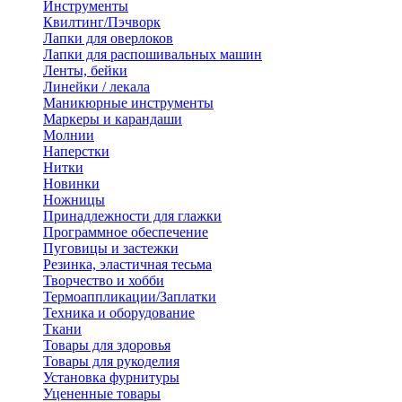
Инструменты
Квилтинг/Пэчворк
Лапки для оверлоков
Лапки для распошивальных машин
Ленты, бейки
Линейки / лекала
Маникюрные инструменты
Маркеры и карандаши
Молнии
Наперстки
Нитки
Новинки
Ножницы
Принадлежности для глажки
Программное обеспечение
Пуговицы и застежки
Резинка, эластичная тесьма
Творчество и хобби
Термоаппликации/Заплатки
Техника и оборудование
Ткани
Товары для здоровья
Товары для рукоделия
Установка фурнитуры
Уцененные товары