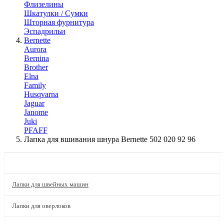
Флизелины
Шкатулки / Сумки
Шторная фурнитура
Эспадрильи
Bernette
Aurora
Bernina
Brother
Elna
Family
Husqvarna
Jaguar
Janome
Juki
PFAFF
Лапка для вшивания шнура Bernette 502 020 92 96
КАТАЛОГ
Лапки для швейных машин
Лапки для оверлоков