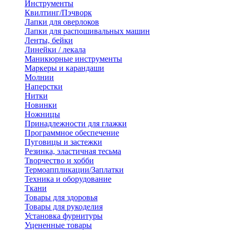
Инструменты
Квилтинг/Пэчворк
Лапки для оверлоков
Лапки для распошивальных машин
Ленты, бейки
Линейки / лекала
Маникюрные инструменты
Маркеры и карандаши
Молнии
Наперстки
Нитки
Новинки
Ножницы
Принадлежности для глажки
Программное обеспечение
Пуговицы и застежки
Резинка, эластичная тесьма
Творчество и хобби
Термоаппликации/Заплатки
Техника и оборудование
Ткани
Товары для здоровья
Товары для рукоделия
Установка фурнитуры
Уцененные товары