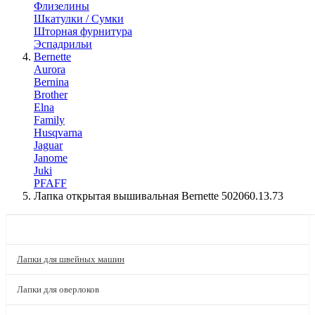
Флизелины
Шкатулки / Сумки
Шторная фурнитура
Эспадрильи
Bernette
Aurora
Bernina
Brother
Elna
Family
Husqvarna
Jaguar
Janome
Juki
PFAFF
Лапка открытая вышивальная Bernette 502060.13.73
КАТАЛОГ
Лапки для швейных машин
Лапки для оверлоков