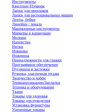
Инструменты
Квилтинг/Пэчворк
Лапки для оверлоков
Лапки для распошивальных машин
Ленты, бейки
Линейки / лекала
Маникюрные инструменты
Маркеры и карандаши
Молнии
Наперстки
Нитки
Новинки
Ножницы
Принадлежности для глажки
Программное обеспечение
Пуговицы и застежки
Резинка, эластичная тесьма
Творчество и хобби
Термоаппликации/Заплатки
Техника и оборудование
Ткани
Товары для здоровья
Товары для рукоделия
Установка фурнитуры
Уцененные товары