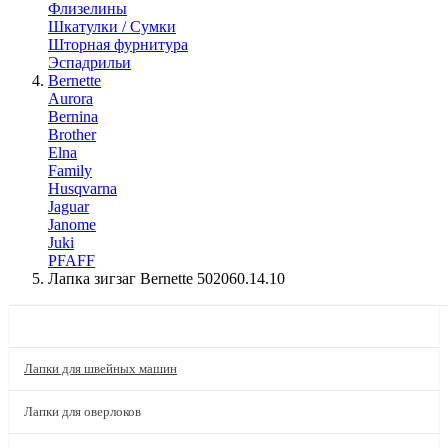
Флизелины
Шкатулки / Сумки
Шторная фурнитура
Эспадрильи
Bernette
Aurora
Bernina
Brother
Elna
Family
Husqvarna
Jaguar
Janome
Juki
PFAFF
Лапка зигзаг Bernette 502060.14.10
КАТАЛОГ
Лапки для швейных машин
Лапки для оверлоков