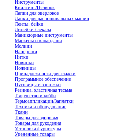
Инструменты
Квилтинг/Пэчворк
Лапки для оверлоков
Лапки для распошивальных машин
Ленты, бейки
Линейки / лекала
Маникюрные инструменты
Маркеры и карандаши
Молнии
Наперстки
Нитки
Новинки
Ножницы
Принадлежности для глажки
Программное обеспечение
Пуговицы и застежки
Резинка, эластичная тесьма
Творчество и хобби
Термоаппликации/Заплатки
Техника и оборудование
Ткани
Товары для здоровья
Товары для рукоделия
Установка фурнитуры
Уцененные товары