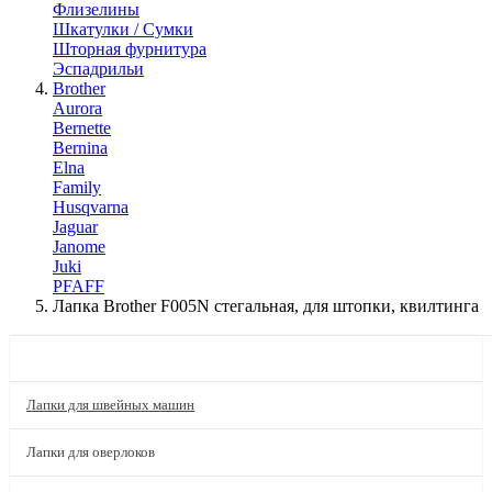
Флизелины
Шкатулки / Сумки
Шторная фурнитура
Эспадрильи
Brother
Aurora
Bernette
Bernina
Elna
Family
Husqvarna
Jaguar
Janome
Juki
PFAFF
Лапка Brother F005N стегальная, для штопки, квилтинга
КАТАЛОГ
Лапки для швейных машин
Лапки для оверлоков