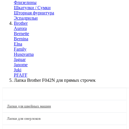
Флизелины
Шкатулки / Сумки
Шторная фурнитура
Эспадрильи
Brother
Aurora
Bernette
Bernina
Elna
Family
Husqvarna
Jaguar
Janome
Juki
PFAFF
Лапка Brother F042N для прямых строчек
КАТАЛОГ
Лапки для швейных машин
Лапки для оверлоков