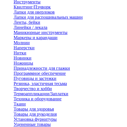
Инструменты
Квилтинг/Пэчворк
Лапки для оверлоков
Лапки для распошивальных машин
Ленты, бейки
Линейки / лекала
Маникюрные инструменты
Маркеры и карандаши
Молнии
Наперстки
Нитки
Новинки
Ножницы
Принадлежности для глажки
Программное обеспечение
Пуговицы и застежки
Резинка, эластичная тесьма
Творчество и хобби
Термоаппликации/Заплатки
Техника и оборудование
Ткани
Товары для здоровья
Товары для рукоделия
Установка фурнитуры
Уцененные товары